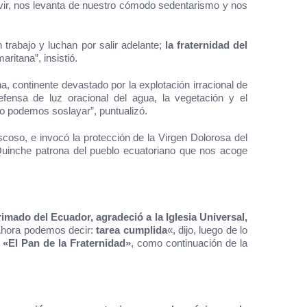
rvir, nos levanta de nuestro cómodo sedentarismo y nos
n trabajo y luchan por salir adelante;
la fraternidad del
ritana”, insistió.
, continente devastado por la explotación irracional de
efensa de luz oracional del agua, la vegetación y el
no podemos soslayar”, puntualizó.
scoso, e invocó la protección de la Virgen Dolorosa del
l Quinche patrona del pueblo ecuatoriano que nos acoge
mado del Ecuador, agradeció a la Iglesia Universal,
hora podemos decir:
tarea cumplida
«, dijo, luego de lo
n
«El Pan de la Fraternidad»
, como continuación de la