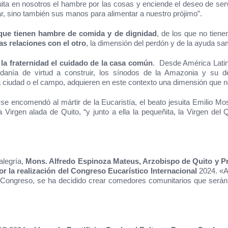
uita en nosotros el hambre por las cosas y enciende el deseo de se
, sino también sus manos para alimentar a nuestro prójimo”.
que tienen hambre de comida y de dignidad
, de los que no tiene
as relaciones con el otro
, la dimensión del perdón y de la ayuda sama
 la fraternidad el cuidado de la casa común
. Desde América Latina
adanía de virtud a construir, los sínodos de la Amazonia y su d
la ciudad o el campo, adquieren en este contexto una dimensión que 
s se encomendó al mártir de la Eucaristía, el beato jesuita Emilio Mo
a Virgen alada de Quito, “y junto a ella la pequeñita, la Virgen de
alegría,
Mons. Alfredo Espinoza Mateus, Arzobispo de Quito y Pri
or la realización del Congreso Eucarístico Internacional
2024. «A
Congreso, se ha decidido crear comedores comunitarios que será