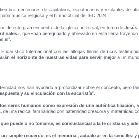
mbre, centenares de capitalinos, ecuatorianos y visitantes de otr
aba música religiosa y el himno oficial del IEC 2024.
ión de este gran encuentro de la iglesia universal, en torno de
Jesús 
rdinales»
, que «han peregrinado y abrevado en esta tierra trayendo
esús”.
 Eucarístico Internacional con las alforjas llenas de ricos testim
arán el horizonte de nuestras vidas para servir mejor
a un mundo 
aternidad nos han ayudado a profundizar sobre el concepto, pero ta
espuesta y su vinculación con la eucaristía
”.
e los seres humanos como expresión de una auténtica filiación
, 
s
, de una radical familiaridad con paternidad creadora y maternidad c
n que puede o no tomarse, es consustancial a la fe cristiana y a
s un simple recuerdo, es el memorial, actualizar en la sencillez