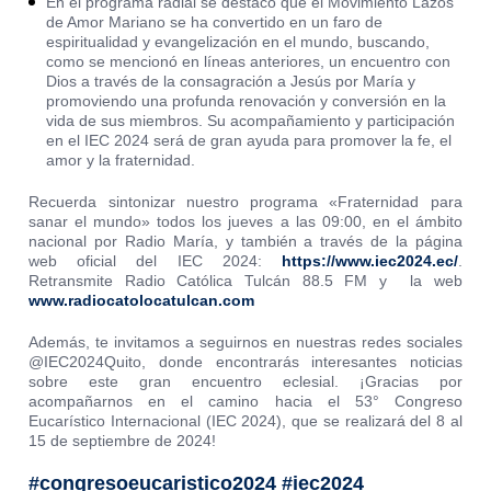
En el programa radial se destacó que el Movimiento Lazos
de Amor Mariano se ha convertido en un faro de
espiritualidad y evangelización en el mundo, buscando,
como se mencionó en líneas anteriores, un encuentro con
Dios a través de la consagración a Jesús por María y
promoviendo una profunda renovación y conversión en la
vida de sus miembros. Su acompañamiento y participación
en el IEC 2024 será de gran ayuda para promover la fe, el
amor y la fraternidad.
Recuerda sintonizar nuestro programa «Fraternidad para
sanar el mundo» todos los jueves a las 09:00, en el ámbito
nacional por Radio María, y también a través de la página
web oficial del IEC 2024:
https://www.iec2024.ec/
.
Retransmite Radio Católica Tulcán 88.5 FM y la web
www.radiocatolocatulcan.com
Además, te invitamos a seguirnos en nuestras redes sociales
@IEC2024Quito, donde encontrarás interesantes noticias
sobre este gran encuentro eclesial. ¡Gracias por
acompañarnos en el camino hacia el 53° Congreso
Eucarístico Internacional (IEC 2024), que se realizará del 8 al
15 de septiembre de 2024!
#congresoeucaristico2024 #iec2024