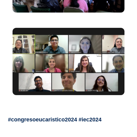
#congresoeucaristico2024 #iec2024