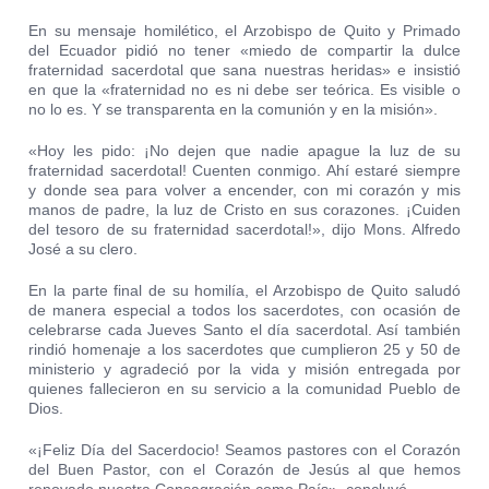
En su mensaje homilético, el Arzobispo de Quito y Primado
del Ecuador pidió no tener «miedo de compartir la dulce
fraternidad sacerdotal que sana nuestras heridas» e insistió
en que la «fraternidad no es ni debe ser teórica. Es visible o
no lo es. Y se transparenta en la comunión y en la misión».
«Hoy les pido: ¡No dejen que nadie apague la luz de su
fraternidad sacerdotal! Cuenten conmigo. Ahí estaré siempre
y donde sea para volver a encender, con mi corazón y mis
manos de padre, la luz de Cristo en sus corazones. ¡Cuiden
del tesoro de su fraternidad sacerdotal!», dijo Mons. Alfredo
José a su clero.
En la parte final de su homilía, el Arzobispo de Quito saludó
de manera especial a todos los sacerdotes, con ocasión de
celebrarse cada Jueves Santo el día sacerdotal. Así también
rindió homenaje a los sacerdotes que cumplieron 25 y 50 de
ministerio y agradeció por la vida y misión entregada por
quienes fallecieron en su servicio a la comunidad Pueblo de
Dios.
«¡Feliz Día del Sacerdocio! Seamos pastores con el Corazón
del Buen Pastor, con el Corazón de Jesús al que hemos