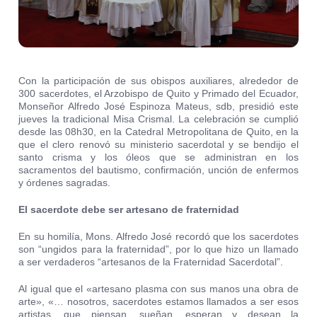
Con la participación de sus obispos auxiliares, alrededor de
300 sacerdotes, el Arzobispo de Quito y Primado del Ecuador,
Monseñor Alfredo José Espinoza Mateus, sdb, presidió este
jueves la tradicional Misa Crismal. La celebración se cumplió
desde las 08h30, en la Catedral Metropolitana de Quito, en la
que el clero renovó su ministerio sacerdotal y se bendijo el
santo crisma y los óleos que se administran en los
sacramentos del bautismo, confirmación, unción de enfermos
y órdenes sagradas.
El sacerdote debe ser artesano de fraternidad
En su homilía, Mons. Alfredo José recordó que los sacerdotes
son “ungidos para la fraternidad”, por lo que hizo un llamado
a ser verdaderos “artesanos de la Fraternidad Sacerdotal”.
Al igual que el «artesano plasma con sus manos una obra de
arte», «… nosotros, sacerdotes estamos llamados a ser esos
artistas, que piensan, sueñan, esperan y desean la