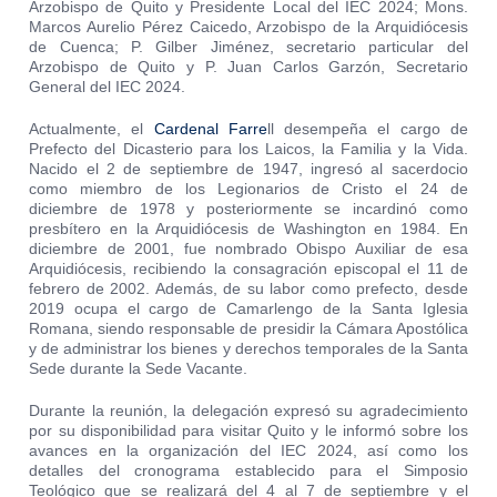
Arzobispo de Quito y Presidente Local del IEC 2024; Mons.
Marcos Aurelio Pérez Caicedo, Arzobispo de la Arquidiócesis
de Cuenca; P. Gilber Jiménez, secretario particular del
Arzobispo de Quito y P. Juan Carlos Garzón, Secretario
General del IEC 2024.
Actualmente, el
Cardenal Farre
ll desempeña el cargo de
Prefecto del Dicasterio para los Laicos, la Familia y la Vida.
Nacido el 2 de septiembre de 1947, ingresó al sacerdocio
como miembro de los Legionarios de Cristo el 24 de
diciembre de 1978 y posteriormente se incardinó como
presbítero en la Arquidiócesis de Washington en 1984. En
diciembre de 2001, fue nombrado Obispo Auxiliar de esa
Arquidiócesis, recibiendo la consagración episcopal el 11 de
febrero de 2002. Además, de su labor como prefecto, desde
2019 ocupa el cargo de Camarlengo de la Santa Iglesia
Romana, siendo responsable de presidir la Cámara Apostólica
y de administrar los bienes y derechos temporales de la Santa
Sede durante la Sede Vacante.
Durante la reunión, la delegación expresó su agradecimiento
por su disponibilidad para visitar Quito y le informó sobre los
avances en la organización del IEC 2024, así como los
detalles del cronograma establecido para el Simposio
Teológico que se realizará del 4 al 7 de septiembre y el