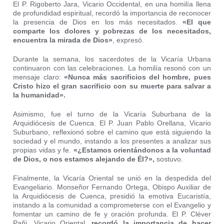
El P. Rigoberto Jara, Vicario Occidental, en una homilía llena
de profundidad espiritual, recordó la importancia de reconocer
la presencia de Dios en los más necesitados.
«El que
comparte los dolores y pobrezas de los necesitados,
encuentra la mirada de Dios»
, expresó.
Durante la semana, los sacerdotes de la Vicaría Urbana
continuaron con las celebraciones. La homilía resonó con un
mensaje claro:
«Nunca más sacrificios del hombre, pues
Cristo hizo el gran sacrificio con su muerte para salvar a
la humanidad».
Asimismo, fue el turno de la Vicaría Suburbana de la
Arquidiócesis de Cuenca. El P. Juan Pablo Orellana, Vicario
Suburbano, reflexionó sobre el camino que está siguiendo la
sociedad y el mundo, instando a los presentes a analizar sus
propias vidas y fe.
«¿Estamos orientándonos a la voluntad
de Dios, o nos estamos alejando de Él?»,
sostuvo.
Finalmente, la Vicaría Oriental se unió en la despedida del
Evangeliario. Monseñor Fernando Ortega, Obispo Auxiliar de
la Arquidiócesis de Cuenca, presidió la emotiva Eucaristía,
instando a la comunidad a comprometerse con el Evangelio y
fomentar un camino de fe y oración profunda. El P. Cléver
Pañi, Vicario Oriental,
recordó la importancia de hacer